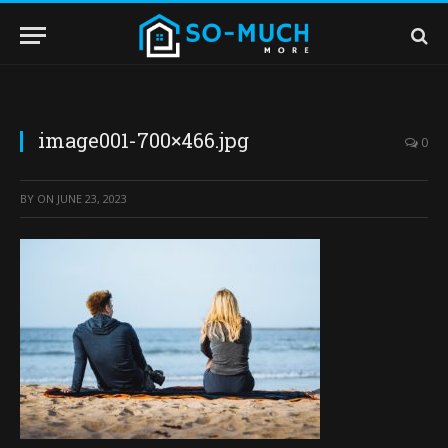
image001-700×466.jpg
0
BY
ON
JUNE 23, 2023